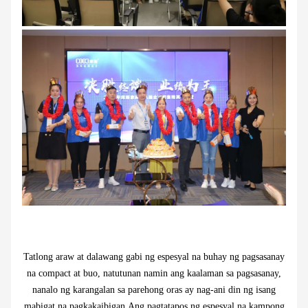
Tatlong araw at dalawang gabi ng espesyal na buhay ng pagsasanay
na compact at buo, natutunan namin ang kaalaman sa pagsasanay,
nanalo ng karangalan sa parehong oras ay nag-ani din ng isang
mabigat na pagkakaibigan.Ang pagtatapos ng espesyal na kampong