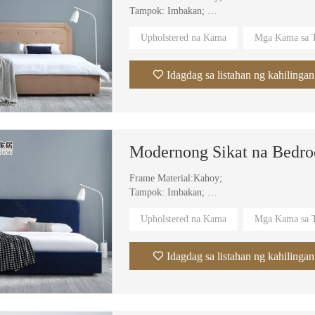
Tampok: Imbakan;
Materyal na Upholstery: Tela;
Upholstered na Kama
Mga Kama sa T
Cover Material: Tela, Balat;
Partikular na Paggamit:Villa,Apartment,Hotel
Idagdag sa listahan ng kahilingan
Frame Material:Kahoy;
Tampok: Imbakan;
Materyal na Upholstery: Tela;
Upholstered na Kama
Mga Kama sa T
Materyal sa Pabalat: Tela, Balat;
Partikular na Paggamit:Villa,Apartment,Hotel
Idagdag sa listahan ng kahilingan
Modernong Minimalist na Frameless na Tela na Foam Sponge na Muwebles na Walang Buto na Vacuum na Sala Sectional Couch na Naka-compress na Sofa
OEM Factory Modern 3 Seater White Corduroy Sectional Boneless Foam Living Room Sofa Vacuum Sealed Pack Compressed Couch