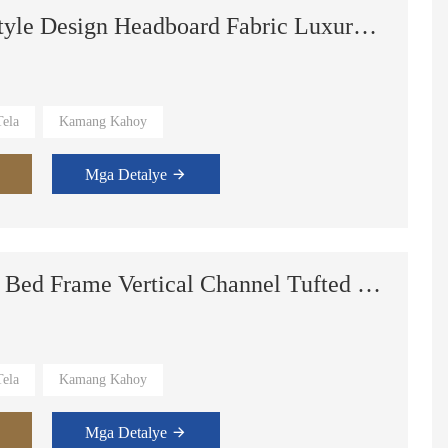
Modernong Houndstooth Style Design Headboard Fabric Luxury Hotel King Size Double Bed Furniture
ela
Kamang Kahoy
 Suite,Master Room.
Mga Detalye
Luxury Velvet Upholstered Bed Frame Vertical Channel Tufted Headboard Double Storage Bed
ela
Kamang Kahoy
 Suite,Master Room.
Mga Detalye