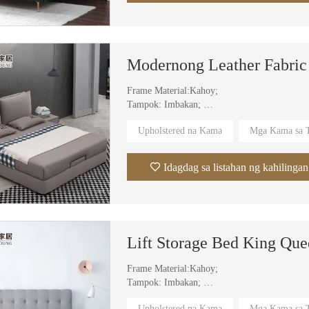
Frame Material:Kahoy;
Tampok: Imbakan;
Materyal na Upholstery: Tela;
Upholstered na Kama
Mga Kama sa T
Cover Material: Velvet Fabric, Leather;
Partikular na Paggamit:Villa,Apartment,Hotel
Idagdag sa listahan ng kahilingan
Frame Material:Kahoy;
Tampok: Imbakan;
Materyal na Upholstery: Tela;
Upholstered na Kama
Mga Kama sa T