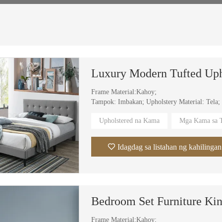
Frame Material:Kahoy;
Tampok: Imbakan; Upholstery Material: Tela;
Cover Material: Tela, Balat;
Upholstered na Kama
Mga Kama sa T
Partikular na Paggamit:Villa,Apartment,Hotel
Idagdag sa listahan ng kahilingan
Frame Material:Kahoy;