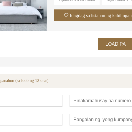
Cover Material: Velvet Fabric, Leather;
Partikular na Paggamit:Villa,Apartment,Hotel
Idagdag sa listahan ng kahilingan
LOAD PA
anahon (sa loob ng 12 oras)