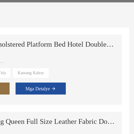
Luxury Modern Tufted Upholstered Platform Bed Hotel Double Full King Size Queen Bed Frame na May Headboard
ela
Kamang Kahoy
 Suite,Master Room.
Mga Detalye
Bedroom Set Furniture King Queen Full Size Leather Fabric Double Bed With Storage