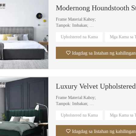
Frame Material:Kahoy;
Tampok: Imbakan;
Materyal na Upholstery: Tela;
Upholstered na Kama
Mga Kama sa T
Materyal sa Pabalat: Tela, Balat;
Partikular na Paggamit:Villa,Apartment,Hotel
Idagdag sa listahan ng kahilingan
Frame Material:Kahoy;
Tampok: Imbakan;
Materyal na Upholstery: Tela;
Upholstered na Kama
Mga Kama sa T
Materyal sa Pabalat: Tela, Balat;
Partikular na Paggamit:Villa,Apartment,Hotel
Idagdag sa listahan ng kahilingan