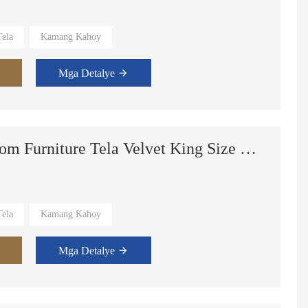
ela
Kamang Kahoy
 Suite,Master Room.
Mga Detalye
Modernong Sikat na Bedroom Furniture Tela Velvet King Size Bed Double Bed Frame na may Storage
ela
Kamang Kahoy
 Suite,Master Room.
Mga Detalye
Italyanong Modernong Kontemporaryong Sala na may Tela sa Loob ng Bahay na Compact na Walang Buto na Sofa na Vacuum Compression na Kurbadong Chaise Lounge Sofa
Modernong KD Assembly Corner Sofa Modular Couch Fabric Gray Living Room Furniture Sectional Sofa Set