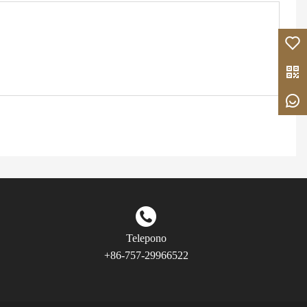
Telepono
+86-757-29966522