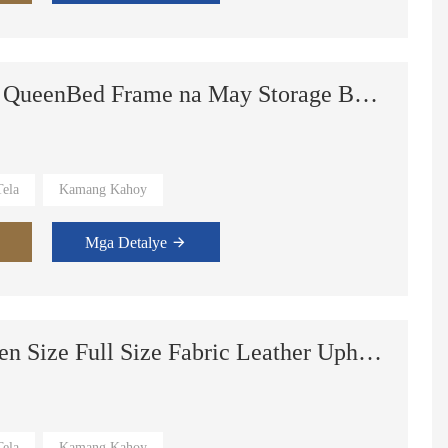
Modernong Leather Fabric QueenBed Frame na May Storage Box Function na Set ng Furniture sa Silid-tulugan
ela
Kamang Kahoy
 Suite,Master Room.
Mga Detalye
Lift Storage Bed King Queen Size Full Size Fabric Leather Upholstered Double Bed
ela
Kamang Kahoy